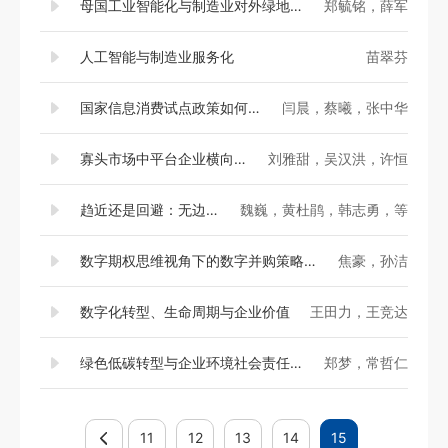
母国工业智能化与制造业对外绿地投资
郑毓铭，薛军
人工智能与制造业服务化
苗翠芬
国家信息消费试点政策如何影响产业结构优化？——基于供给侧和需求侧的双重视角
闫晨，蔡曦，张中华
寡头市场中平台企业横向并购对竞争和创新的影响研究
刘雅甜，吴汉洪，许恒
趋近还是回避：无边界职业生涯对零工劳动者职业成功的影响
魏巍，黄杜鹃，韩志勇，等
数字期权思维视角下的数字并购策略设计——基于四家企业的多案例研究
焦豪，孙洁
数字化转型、生命周期与企业价值
王田力，王竞达
绿色低碳转型与企业环境社会责任——基于低碳城市试点的准自然实验
郑梦，常哲仁
11
12
13
14
15