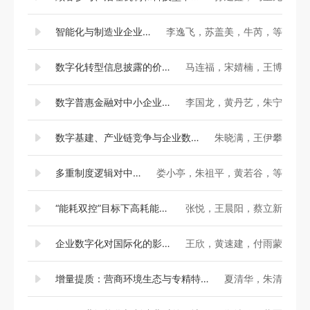
智能化与制造业企业创新
李逸飞，苏盖美，牛芮，等
数字化转型信息披露的价值效应研究——来自概念炒作的证据
马连福，宋婧楠，王博
数字普惠金融对中小企业转型升级的影响与机制
李国龙，黄丹艺，朱宁
数字基建、产业链竞争与企业数字化转型
朱晓满，王伊攀
多重制度逻辑对中小企业向专精特新升级的影响研究
娄小亭，朱祖平，黄若谷，等
“能耗双控”目标下高耗能企业创新策略选择——自主研发抑或技术引进
张悦，王晨阳，蔡立新
企业数字化对国际化的影响机制研究——一个整合框架
王欣，黄速建，付雨蒙
增量提质：营商环境生态与专精特新企业——基于模糊集定性比较分析
夏清华，朱清