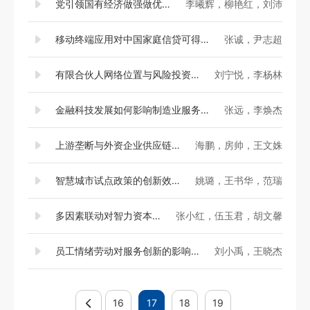
党引领国有经济做强做优做大的历程与逻辑——基于域观经济理论的视角
李曦辉，柳艳红，刘沛
移动终端应用对中国家庭信贷可得性的影响
张诚，尹志超
有限合伙人网络位置与风险投资绩效
刘宁悦，李杨林
金融科技发展如何影响制造业服务化？——来自中国上市公司的经验证据
张远，李焕杰
上游垄断与外资企业供应链本地化——来自中国制造业的证据
海鹏，房帅，王文姝
智慧城市试点政策的创新效应研究
姚璐，王书华，范瑞
多因素联动对智力资本信息披露的驱动机制研究——基于组态视角的分析
张小红，伍玉君，胡文馨
员工情绪劳动对服务创新的影响机制研究——基于服务业的证据
刘小禹，王晓杰
16
17
18
19