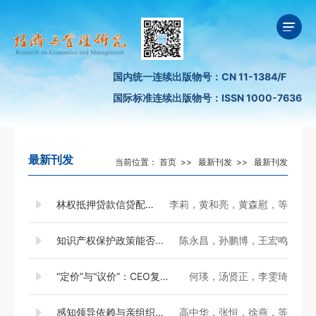
国内统一连续出版物号：CN 11-1384/F
国际标准连续出版物号：ISSN 1000-7636
最新刊发
当前位置：
首页
>>
最新刊发
>>
最新刊发
林权抵押贷款信贷配给的影响因素及其异质性分析——基于福建省农户调研数据的研究
李莉，黄和亮，黄森慰，等
知识产权保护政策能否推动企业开放式创新？——以国家知识产权示范城市政策为准实验的经验研究
陈永昌，孙鹏博，王宏鸣
“定价”与“议价”：CEO复合型职业经历如何影响高管团队薪酬差距
何瑛，汤贤正，李雯琦
感知领导依赖与亲组织不道德行为——一个有调节的链式中介模型
高中华，张恒，徐燕，等