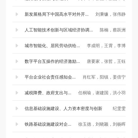
新发展格局下中国高水平对外开放与区域协调发展：历史演进、理论逻辑与实现路径
刘秉镰，张伟静
人工智能技术创新与区域经济协调发展——基于专利数据的技术发展状况及区域影响分析
陈楠，蔡跃洲
城市智能化、居民劳动供给与包容性就业——来自准自然实验的证据
李成明，王霄，李博
数字平台互操作的经济激励及其福利效应
唐要家，张哲，王钰
平台企业社会责任感知会激励用户参与平台治理吗？——基于网络效应的边界条件与反思
肖红军，阳镇，姜倍宁
减税降费、政府支出与企业利润
任桐瑜，谢建国，洪小羽
信息基础设施建设、人力资本密度与创新
纪雯雯
铁路基础设施建设对企业避税的治理效应
徐玉德，刘晓颖，刘杨晖