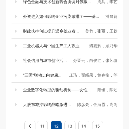
绿色金融与技术创新耦合协调对低碳经济发展的影响
周兵，李艺
外资进入如何影响企业污染减排？——基于行业关联角度的分析
潘昌蔚
财政扶持何以提升返乡创业者创新精神？
姜竹，张丽，王轶
工业机器人与中国生产工人职业流动
魏嘉辉，顾乃华
社会信用与城市创业活跃度
孙晋云，白俊红，张艺璇
“三医”联动走向健康治理的实现机制——基于三明医改的纵向案例研究
庄琦，翟绍果，黄春柳，等
企业数字化转型的驱动机制——女性高管的视角
阳镇，陈劲
大股东减持影响战略激进度吗？
陈彦亮，任海霞，高闯
11
12
13
14
15