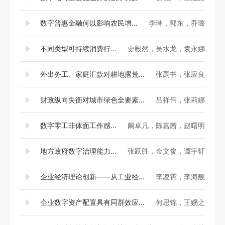
数字普惠金融何以影响农民增收？——理论机制与县域证据
李琳，郭东，乔璐
不同类型可持续消费行为对消费者幸福感的影响机理研究
史毅然，吴水龙，袁永娜
外出务工、家庭汇款对耕地撂荒的影响——基于流失效应与收入效应的分析
张禹书，张应良
财政纵向失衡对城市绿色全要素生产率的影响——双重机器学习下来自土地财政视角的理论阐释
吕祥伟，张莉娜
数字零工非体面工作感知与主动服务行为
阚卓凡，陈嘉茜，赵曙明
地方政府数字治理能力提升路径研究——基于TOE分析框架的组态分析
张跃胜，金文俊，谭宇轩
企业经济理论创新——从工业经济时代到数智经济时代
李凌霄，李海舰
企业数字资产配置具有同群效应吗？——基于分析师跟踪网络视角的研究
何思锦，王赐之